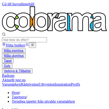
Gå till huvudinnehåll
Hitta butiker
Måla inomhus
Måla utomhus
Tapet
Golv
Verktyg & Tillbehör
Badrum
Aktuellt just nu
Varumärken
Rådgivning
Uthyrning
Inspiration
Proffs
Hem
/
Tapetsera
/
Trendiga tapeter från utvalda varumärken