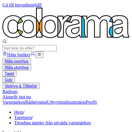
Gå till huvudinnehåll
Hitta butiker
Måla inomhus
Måla utomhus
Tapet
Golv
Verktyg & Tillbehör
Badrum
Aktuellt just nu
Varumärken
Rådgivning
Uthyrning
Inspiration
Proffs
Hem
/
Tapetsera
/
Trendiga tapeter från utvalda varumärken