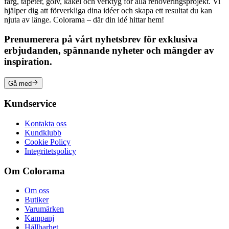
färg, tapeter, golv, kakel och verktyg för alla renoveringsprojekt. Vi
hjälper dig att förverkliga dina idéer och skapa ett resultat du kan
njuta av länge. Colorama – där din idé hittar hem!
Prenumerera på vårt nyhetsbrev för exklusiva
erbjudanden, spännande nyheter och mängder av
inspiration.
Gå med
Kundservice
Kontakta oss
Kundklubb
Cookie Policy
Integritetspolicy
Om Colorama
Om oss
Butiker
Varumärken
Kampanj
Hållbarhet