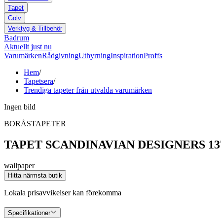
Tapet
Golv
Verktyg & Tillbehör
Badrum
Aktuellt just nu
Varumärken
Rådgivning
Uthyrning
Inspiration
Proffs
Hem
/
Tapetsera
/
Trendiga tapeter från utvalda varumärken
Ingen bild
BORÅSTAPETER
TAPET SCANDINAVIAN DESIGNERS 13
wallpaper
Hitta närmsta butik
Lokala prisavvikelser kan förekomma
Specifikationer