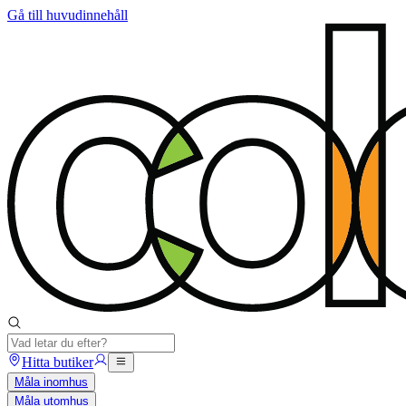
Gå till huvudinnehåll
Hitta butiker
Måla inomhus
Måla utomhus