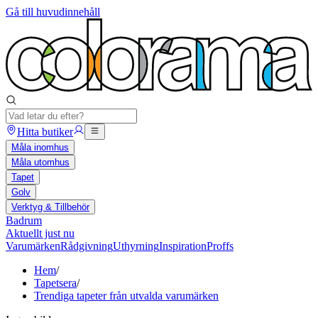
Gå till huvudinnehåll
Hitta butiker
Måla inomhus
Måla utomhus
Tapet
Golv
Verktyg & Tillbehör
Badrum
Aktuellt just nu
Varumärken
Rådgivning
Uthyrning
Inspiration
Proffs
Hem
/
Tapetsera
/
Trendiga tapeter från utvalda varumärken