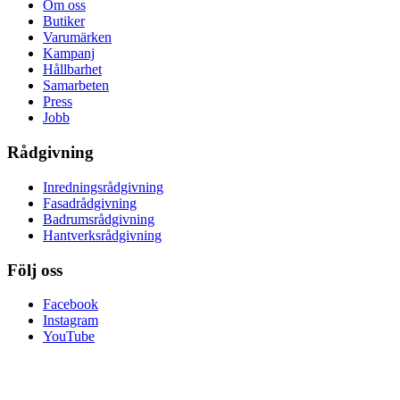
Om oss
Butiker
Varumärken
Kampanj
Hållbarhet
Samarbeten
Press
Jobb
Rådgivning
Inredningsrådgivning
Fasadrådgivning
Badrumsrådgivning
Hantverksrådgivning
Följ oss
Facebook
Instagram
YouTube