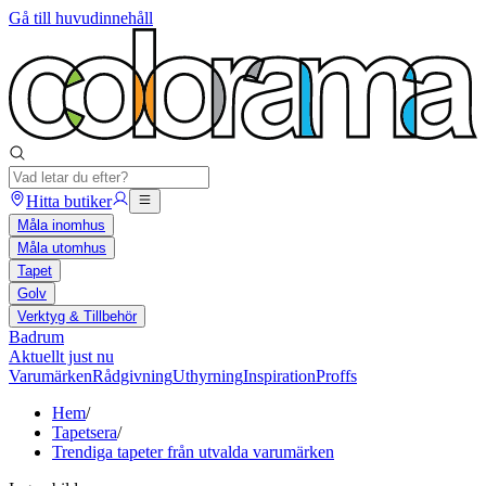
Gå till huvudinnehåll
Hitta butiker
Måla inomhus
Måla utomhus
Tapet
Golv
Verktyg & Tillbehör
Badrum
Aktuellt just nu
Varumärken
Rådgivning
Uthyrning
Inspiration
Proffs
Hem
/
Tapetsera
/
Trendiga tapeter från utvalda varumärken