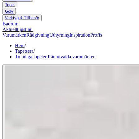
Tapet
Golv
Verktyg & Tillbehör
Badrum
Aktuellt just nu
Varumärken
Rådgivning
Uthyrning
Inspiration
Proffs
Hem
/
Tapetsera
/
Trendiga tapeter från utvalda varumärken