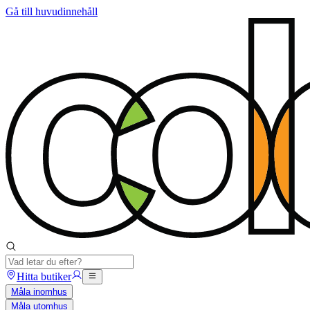
Gå till huvudinnehåll
Hitta butiker
Måla inomhus
Måla utomhus