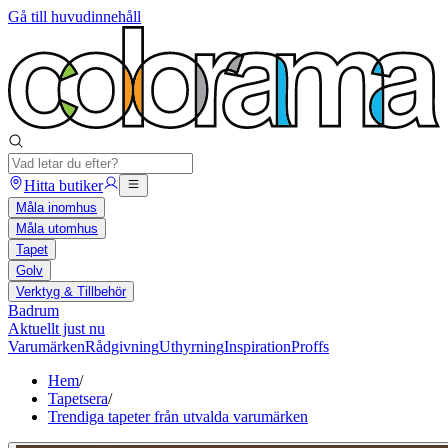
Gå till huvudinnehåll
Hitta butiker
Måla inomhus
Måla utomhus
Tapet
Golv
Verktyg & Tillbehör
Badrum
Aktuellt just nu
Varumärken
Rådgivning
Uthyrning
Inspiration
Proffs
Hem
/
Tapetsera
/
Trendiga tapeter från utvalda varumärken