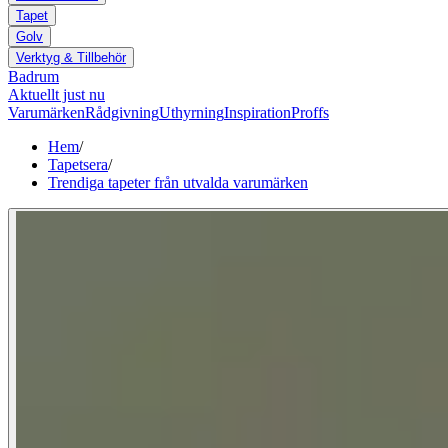
Tapet
Golv
Verktyg & Tillbehör
Badrum
Aktuellt just nu
Varumärken
Rådgivning
Uthyrning
Inspiration
Proffs
Hem
/
Tapetsera
/
Trendiga tapeter från utvalda varumärken