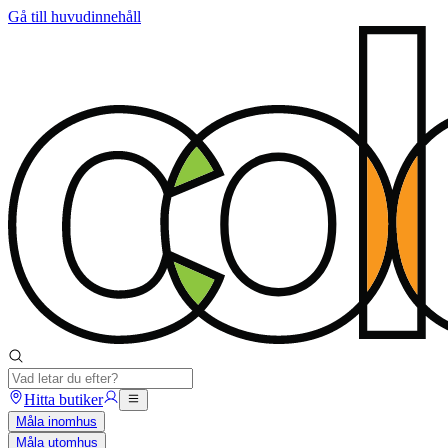
Gå till huvudinnehåll
Hitta butiker
Måla inomhus
Måla utomhus