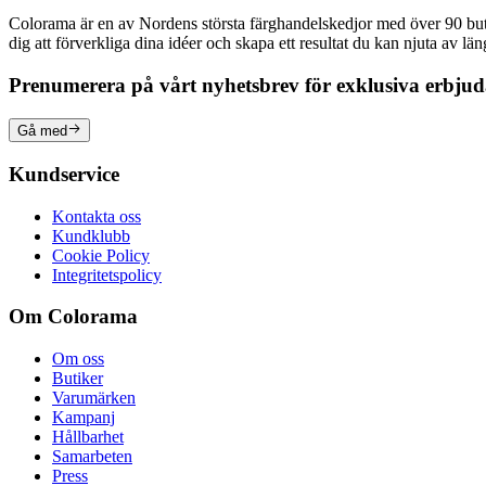
Colorama är en av Nordens största färghandelskedjor med över 90 butike
dig att förverkliga dina idéer och skapa ett resultat du kan njuta av lä
Prenumerera på vårt nyhetsbrev för exklusiva erbju
Gå med
Kundservice
Kontakta oss
Kundklubb
Cookie Policy
Integritetspolicy
Om Colorama
Om oss
Butiker
Varumärken
Kampanj
Hållbarhet
Samarbeten
Press