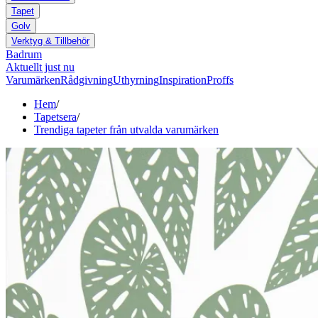
Tapet
Golv
Verktyg & Tillbehör
Badrum
Aktuellt just nu
Varumärken
Rådgivning
Uthyrning
Inspiration
Proffs
Hem
/
Tapetsera
/
Trendiga tapeter från utvalda varumärken