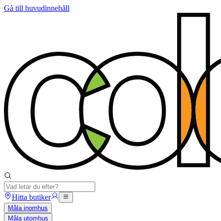
Gå till huvudinnehåll
Hitta butiker
Måla inomhus
Måla utomhus