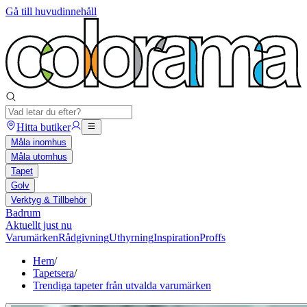
Gå till huvudinnehåll
Hitta butiker
Måla inomhus
Måla utomhus
Tapet
Golv
Verktyg & Tillbehör
Badrum
Aktuellt just nu
Varumärken
Rådgivning
Uthyrning
Inspiration
Proffs
Hem
/
Tapetsera
/
Trendiga tapeter från utvalda varumärken