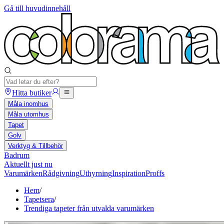
Gå till huvudinnehåll
Hitta butiker
Måla inomhus
Måla utomhus
Tapet
Golv
Verktyg & Tillbehör
Badrum
Aktuellt just nu
Varumärken
Rådgivning
Uthyrning
Inspiration
Proffs
Hem
/
Tapetsera
/
Trendiga tapeter från utvalda varumärken