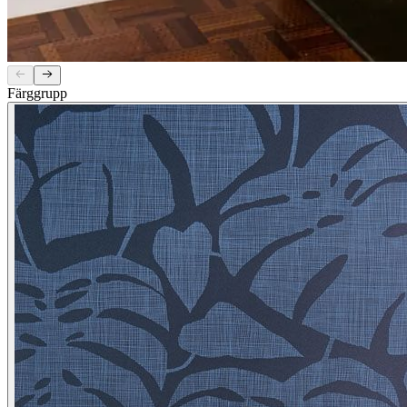
Färggrupp