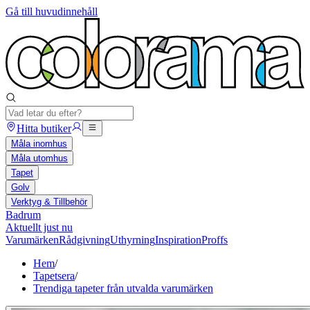
Gå till huvudinnehåll
Hitta butiker
Måla inomhus
Måla utomhus
Tapet
Golv
Verktyg & Tillbehör
Badrum
Aktuellt just nu
Varumärken
Rådgivning
Uthyrning
Inspiration
Proffs
Hem
/
Tapetsera
/
Trendiga tapeter från utvalda varumärken