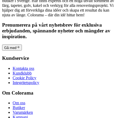
butiker i Sverige. Här finns expertis och ett noga utvalt sortiment av
färg, tapeter, golv, kakel och verktyg för alla renoveringsprojekt. Vi
hjälper dig att förverkliga dina idéer och skapa ett resultat du kan
njuta av länge. Colorama – där din idé hittar hem!
Prenumerera på vårt nyhetsbrev för exklusiva
erbjudanden, spännande nyheter och mängder av
inspiration.
Gå med
Kundservice
Kontakta oss
Kundklubb
Cookie Policy
Integritetspolicy
Om Colorama
Om oss
Butiker
Varumärken
Kampanj