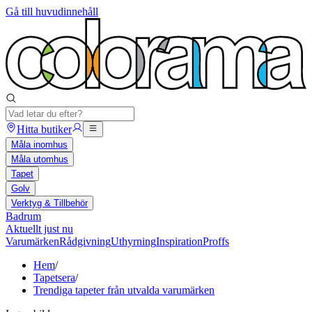
Gå till huvudinnehåll
Hitta butiker
Måla inomhus
Måla utomhus
Tapet
Golv
Verktyg & Tillbehör
Badrum
Aktuellt just nu
Varumärken
Rådgivning
Uthyrning
Inspiration
Proffs
Hem
/
Tapetsera
/
Trendiga tapeter från utvalda varumärken