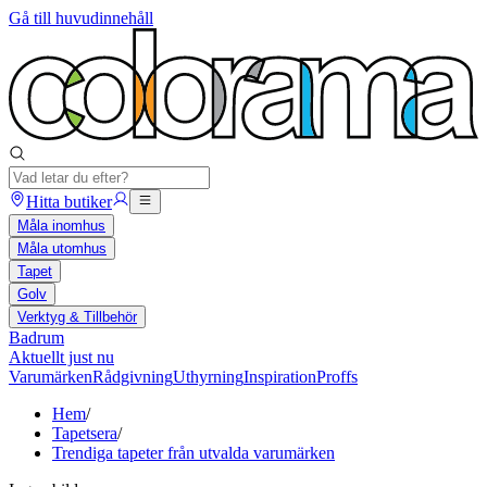
Gå till huvudinnehåll
Hitta butiker
Måla inomhus
Måla utomhus
Tapet
Golv
Verktyg & Tillbehör
Badrum
Aktuellt just nu
Varumärken
Rådgivning
Uthyrning
Inspiration
Proffs
Hem
/
Tapetsera
/
Trendiga tapeter från utvalda varumärken