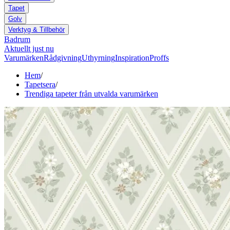
Tapet
Golv
Verktyg & Tillbehör
Badrum
Aktuellt just nu
Varumärken
Rådgivning
Uthyrning
Inspiration
Proffs
Hem
/
Tapetsera
/
Trendiga tapeter från utvalda varumärken