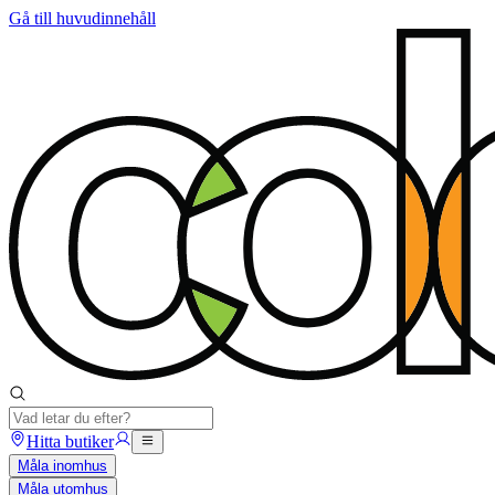
Gå till huvudinnehåll
Hitta butiker
Måla inomhus
Måla utomhus