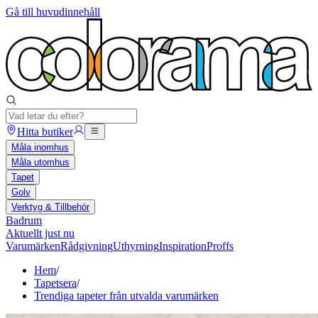
Gå till huvudinnehåll
Hitta butiker
Måla inomhus
Måla utomhus
Tapet
Golv
Verktyg & Tillbehör
Badrum
Aktuellt just nu
Varumärken
Rådgivning
Uthyrning
Inspiration
Proffs
Hem
/
Tapetsera
/
Trendiga tapeter från utvalda varumärken