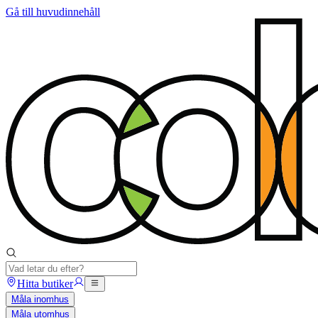
Gå till huvudinnehåll
Hitta butiker
Måla inomhus
Måla utomhus