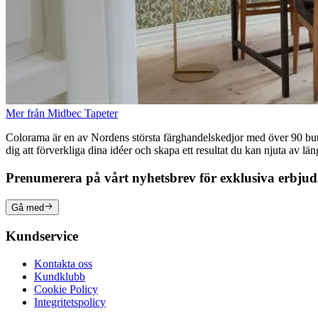
Mer från Midbec Tapeter
Colorama är en av Nordens största färghandelskedjor med över 90 butike
dig att förverkliga dina idéer och skapa ett resultat du kan njuta av lä
Prenumerera på vårt nyhetsbrev för exklusiva erbju
Gå med
Kundservice
Kontakta oss
Kundklubb
Cookie Policy
Integritetspolicy