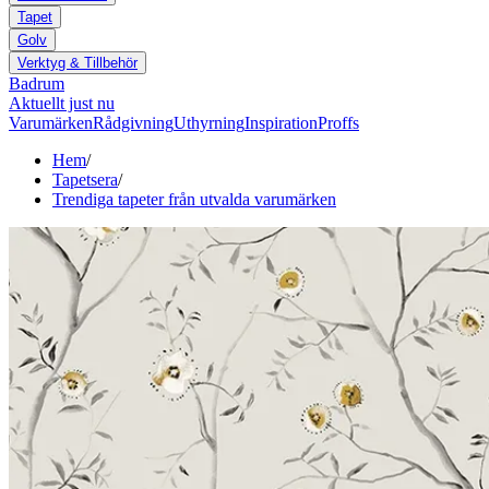
Tapet
Golv
Verktyg & Tillbehör
Badrum
Aktuellt just nu
Varumärken
Rådgivning
Uthyrning
Inspiration
Proffs
Hem
/
Tapetsera
/
Trendiga tapeter från utvalda varumärken