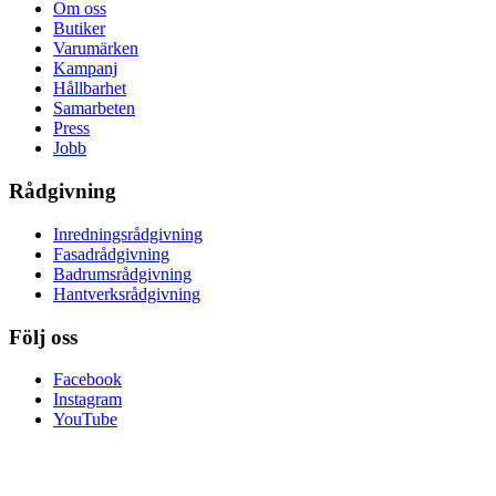
Om oss
Butiker
Varumärken
Kampanj
Hållbarhet
Samarbeten
Press
Jobb
Rådgivning
Inredningsrådgivning
Fasadrådgivning
Badrumsrådgivning
Hantverksrådgivning
Följ oss
Facebook
Instagram
YouTube