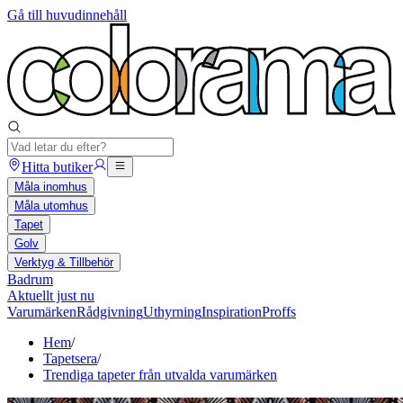
Gå till huvudinnehåll
Hitta butiker
Måla inomhus
Måla utomhus
Tapet
Golv
Verktyg & Tillbehör
Badrum
Aktuellt just nu
Varumärken
Rådgivning
Uthyrning
Inspiration
Proffs
Hem
/
Tapetsera
/
Trendiga tapeter från utvalda varumärken