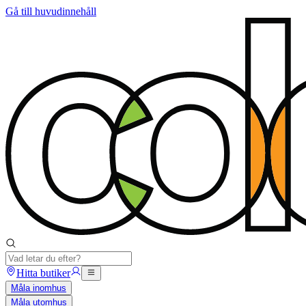
Gå till huvudinnehåll
Hitta butiker
Måla inomhus
Måla utomhus