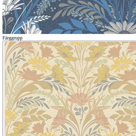
Färggrupp