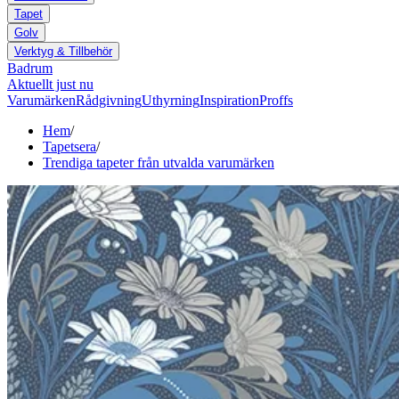
Tapet
Golv
Verktyg & Tillbehör
Badrum
Aktuellt just nu
Varumärken
Rådgivning
Uthyrning
Inspiration
Proffs
Hem
/
Tapetsera
/
Trendiga tapeter från utvalda varumärken