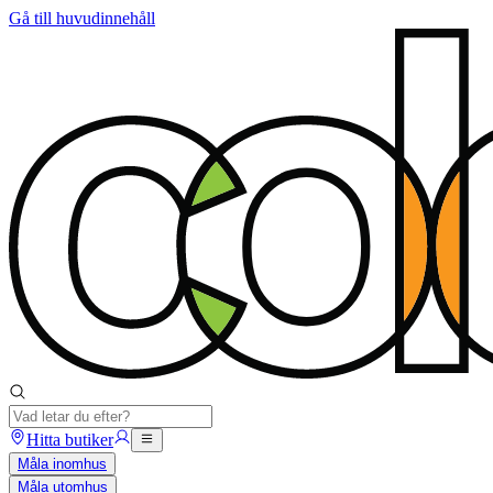
Gå till huvudinnehåll
Hitta butiker
Måla inomhus
Måla utomhus