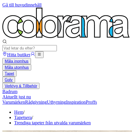
Gå till huvudinnehåll
Hitta butiker
Måla inomhus
Måla utomhus
Tapet
Golv
Verktyg & Tillbehör
Badrum
Aktuellt just nu
Varumärken
Rådgivning
Uthyrning
Inspiration
Proffs
Hem
/
Tapetsera
/
Trendiga tapeter från utvalda varumärken