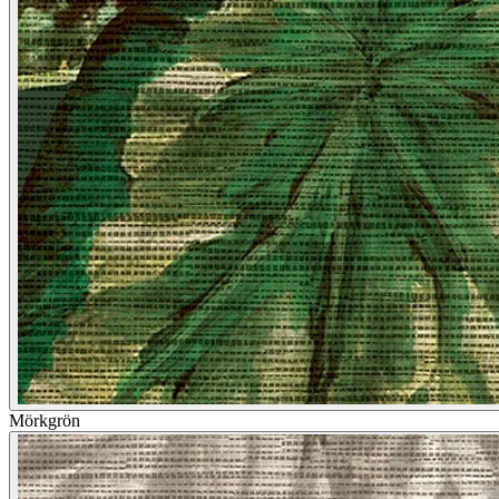
Mörkgrön