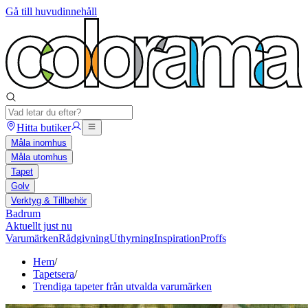
Gå till huvudinnehåll
Hitta butiker
Måla inomhus
Måla utomhus
Tapet
Golv
Verktyg & Tillbehör
Badrum
Aktuellt just nu
Varumärken
Rådgivning
Uthyrning
Inspiration
Proffs
Hem
/
Tapetsera
/
Trendiga tapeter från utvalda varumärken