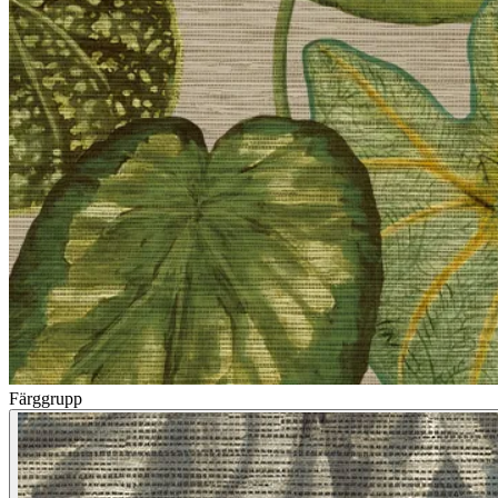
Färggrupp