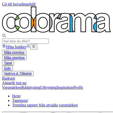
Gå till huvudinnehåll
Hitta butiker
Måla inomhus
Måla utomhus
Tapet
Golv
Verktyg & Tillbehör
Badrum
Aktuellt just nu
Varumärken
Rådgivning
Uthyrning
Inspiration
Proffs
Hem
/
Tapetsera
/
Trendiga tapeter från utvalda varumärken