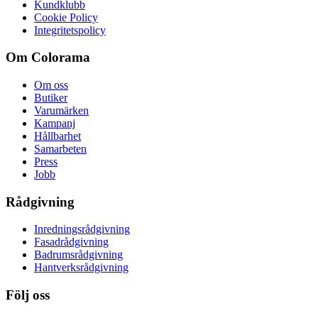
Kundklubb
Cookie Policy
Integritetspolicy
Om Colorama
Om oss
Butiker
Varumärken
Kampanj
Hållbarhet
Samarbeten
Press
Jobb
Rådgivning
Inredningsrådgivning
Fasadrådgivning
Badrumsrådgivning
Hantverksrådgivning
Följ oss