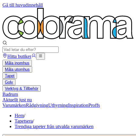
Gå till huvudinnehåll
Hitta butiker
Måla inomhus
Måla utomhus
Tapet
Golv
Verktyg & Tillbehör
Badrum
Aktuellt just nu
Varumärken
Rådgivning
Uthyrning
Inspiration
Proffs
Hem
/
Tapetsera
/
Trendiga tapeter från utvalda varumärken