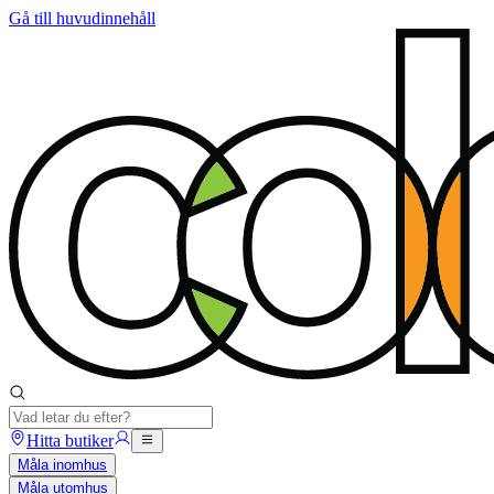
Gå till huvudinnehåll
Hitta butiker
Måla inomhus
Måla utomhus