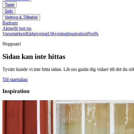
Tapet
Golv
Verktyg & Tillbehör
Badrum
Aktuellt just nu
Varumärken
Rådgivning
Uthyrning
Inspiration
Proffs
Hoppsan!
Sidan kan inte hittas
Tyvärr kunde vi inte hitta sidan. Låt oss guida dig vidare till det du sö
Till startsidan
Inspiration