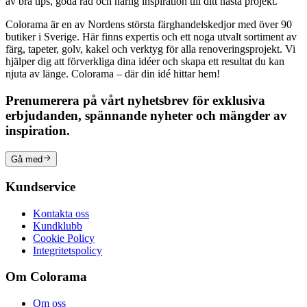
av bra tips, goda råd och härlig inspiration till ditt nästa projekt.
Colorama är en av Nordens största färghandelskedjor med över 90
butiker i Sverige. Här finns expertis och ett noga utvalt sortiment av
färg, tapeter, golv, kakel och verktyg för alla renoveringsprojekt. Vi
hjälper dig att förverkliga dina idéer och skapa ett resultat du kan
njuta av länge. Colorama – där din idé hittar hem!
Prenumerera på vårt nyhetsbrev för exklusiva
erbjudanden, spännande nyheter och mängder av
inspiration.
Gå med
Kundservice
Kontakta oss
Kundklubb
Cookie Policy
Integritetspolicy
Om Colorama
Om oss