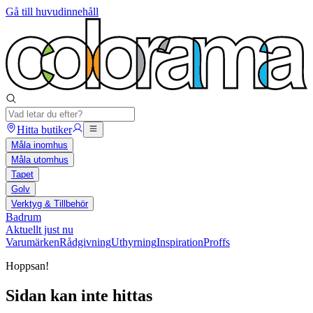
Gå till huvudinnehåll
Hitta butiker
Måla inomhus
Måla utomhus
Tapet
Golv
Verktyg & Tillbehör
Badrum
Aktuellt just nu
Varumärken
Rådgivning
Uthyrning
Inspiration
Proffs
Hoppsan!
Sidan kan inte hittas