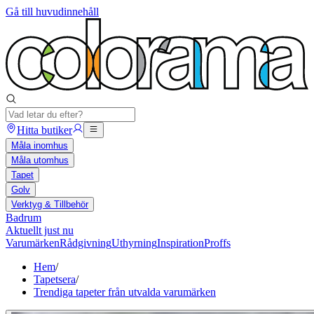
Gå till huvudinnehåll
Hitta butiker
Måla inomhus
Måla utomhus
Tapet
Golv
Verktyg & Tillbehör
Badrum
Aktuellt just nu
Varumärken
Rådgivning
Uthyrning
Inspiration
Proffs
Hem
/
Tapetsera
/
Trendiga tapeter från utvalda varumärken