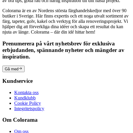
av bra tips, goda råd och härlig inspiration till ditt nästa projekt.
Colorama är en av Nordens största färghandelskedjor med över 90
butiker i Sverige. Här finns expertis och ett noga utvalt sortiment av
färg, tapeter, golv, kakel och verktyg för alla renoveringsprojekt. Vi
hjälper dig att förverkliga dina idéer och skapa ett resultat du kan
njuta av länge. Colorama – där din idé hittar hem!
Prenumerera på vårt nyhetsbrev för exklusiva
erbjudanden, spännande nyheter och mängder av
inspiration.
Gå med
Kundservice
Kontakta oss
Kundklubb
Cookie Policy
Integritetspolicy
Om Colorama
Om oss