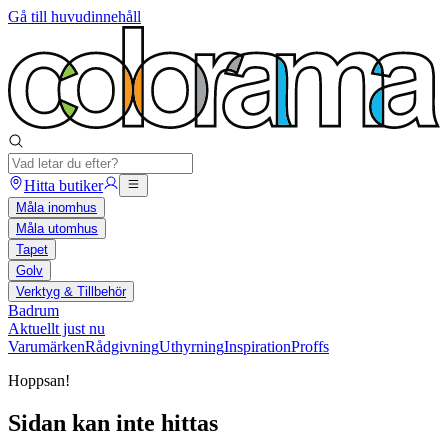
Gå till huvudinnehåll
Hitta butiker
Måla inomhus
Måla utomhus
Tapet
Golv
Verktyg & Tillbehör
Badrum
Aktuellt just nu
Varumärken
Rådgivning
Uthyrning
Inspiration
Proffs
Hoppsan!
Sidan kan inte hittas