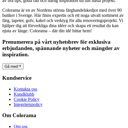
av bra tips, goda råd och härlig inspiration till ditt nästa projekt.
Colorama är en av Nordens största färghandelskedjor med över 90
butiker i Sverige. Här finns expertis och ett noga utvalt sortiment av
färg, tapeter, golv, kakel och verktyg för alla renoveringsprojekt. Vi
hjälper dig att förverkliga dina idéer och skapa ett resultat du kan
njuta av länge. Colorama – där din idé hittar hem!
Prenumerera på vårt nyhetsbrev för exklusiva
erbjudanden, spännande nyheter och mängder av
inspiration.
Gå med
Kundservice
Kontakta oss
Kundklubb
Cookie Policy
Integritetspolicy
Om Colorama
Om oss