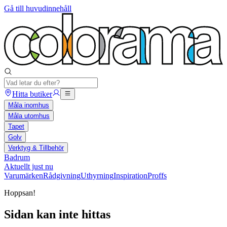
Gå till huvudinnehåll
Hitta butiker
Måla inomhus
Måla utomhus
Tapet
Golv
Verktyg & Tillbehör
Badrum
Aktuellt just nu
Varumärken
Rådgivning
Uthyrning
Inspiration
Proffs
Hoppsan!
Sidan kan inte hittas