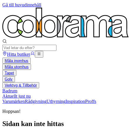
Gå till huvudinnehåll
Hitta butiker
Måla inomhus
Måla utomhus
Tapet
Golv
Verktyg & Tillbehör
Badrum
Aktuellt just nu
Varumärken
Rådgivning
Uthyrning
Inspiration
Proffs
Hoppsan!
Sidan kan inte hittas