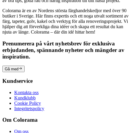
av bra tips, goda råd och härlig inspiration till ditt nästa projekt.
Colorama är en av Nordens största färghandelskedjor med över 90
butiker i Sverige. Här finns expertis och ett noga utvalt sortiment av
färg, tapeter, golv, kakel och verktyg för alla renoveringsprojekt. Vi
hjälper dig att förverkliga dina idéer och skapa ett resultat du kan
njuta av länge. Colorama – där din idé hittar hem!
Prenumerera på vårt nyhetsbrev för exklusiva
erbjudanden, spännande nyheter och mängder av
inspiration.
Gå med
Kundservice
Kontakta oss
Kundklubb
Cookie Policy
Integritetspolicy
Om Colorama
Om oss