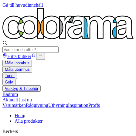
Gå till huvudinnehåll
Hitta butiker
Måla inomhus
Måla utomhus
Tapet
Golv
Verktyg & Tillbehör
Badrum
Aktuellt just nu
Varumärken
Rådgivning
Uthyrning
Inspiration
Proffs
Hem
/
Alla produkter
Beckers