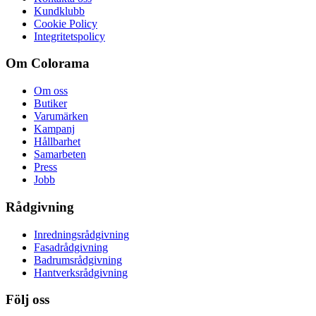
Kundklubb
Cookie Policy
Integritetspolicy
Om Colorama
Om oss
Butiker
Varumärken
Kampanj
Hållbarhet
Samarbeten
Press
Jobb
Rådgivning
Inredningsrådgivning
Fasadrådgivning
Badrumsrådgivning
Hantverksrådgivning
Följ oss