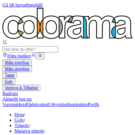
Gå till huvudinnehåll
Hitta butiker
Måla inomhus
Måla utomhus
Tapet
Golv
Verktyg & Tillbehör
Badrum
Aktuellt just nu
Varumärken
Rådgivning
Uthyrning
Inspiration
Proffs
Hem
/
Golv
/
Trägolv
/
Massiva trägolv