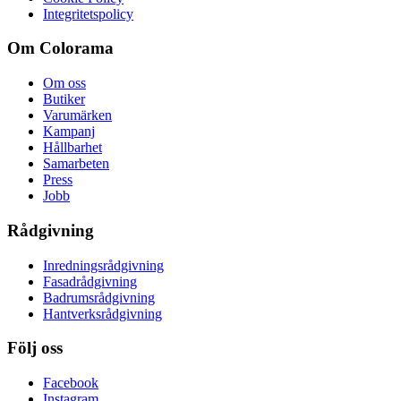
Integritetspolicy
Om Colorama
Om oss
Butiker
Varumärken
Kampanj
Hållbarhet
Samarbeten
Press
Jobb
Rådgivning
Inredningsrådgivning
Fasadrådgivning
Badrumsrådgivning
Hantverksrådgivning
Följ oss
Facebook
Instagram