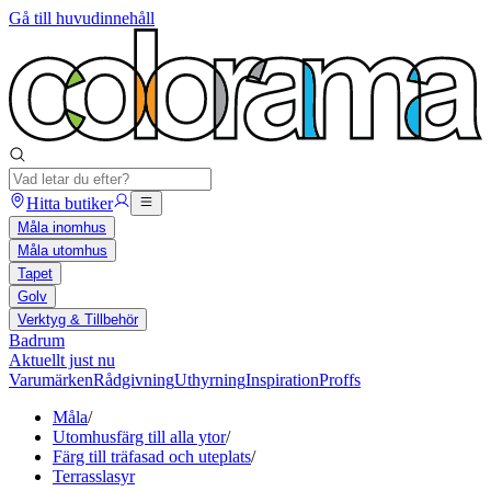
Gå till huvudinnehåll
Hitta butiker
Måla inomhus
Måla utomhus
Tapet
Golv
Verktyg & Tillbehör
Badrum
Aktuellt just nu
Varumärken
Rådgivning
Uthyrning
Inspiration
Proffs
Måla
/
Utomhusfärg till alla ytor
/
Färg till träfasad och uteplats
/
Terrasslasyr