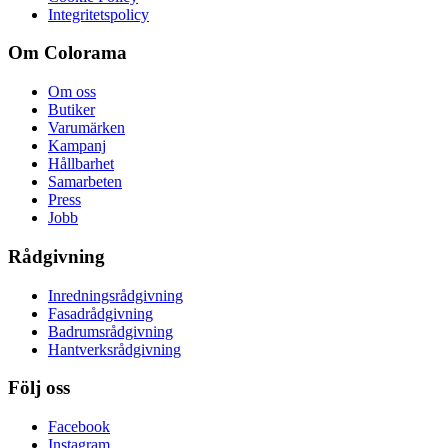
Integritetspolicy
Om Colorama
Om oss
Butiker
Varumärken
Kampanj
Hållbarhet
Samarbeten
Press
Jobb
Rådgivning
Inredningsrådgivning
Fasadrådgivning
Badrumsrådgivning
Hantverksrådgivning
Följ oss
Facebook
Instagram