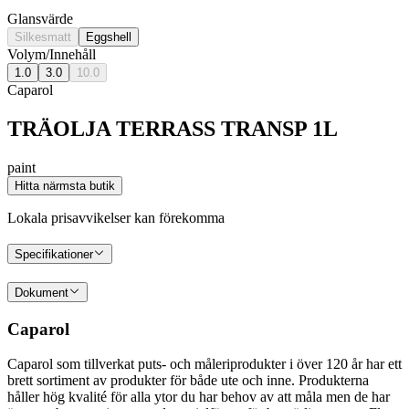
Glansvärde
Silkesmatt
Eggshell
Volym/Innehåll
1.0
3.0
10.0
Caparol
TRÄOLJA TERRASS TRANSP 1L
paint
Hitta närmsta butik
Lokala prisavvikelser kan förekomma
Specifikationer
Dokument
Caparol
Caparol som tillverkat puts- och måleriprodukter i över 120 år har ett
brett sortiment av produkter för både ute och inne. Produkterna
håller hög kvalité för alla ytor du har behov av att måla men de har