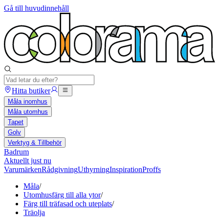
Gå till huvudinnehåll
Hitta butiker
Måla inomhus
Måla utomhus
Tapet
Golv
Verktyg & Tillbehör
Badrum
Aktuellt just nu
Varumärken
Rådgivning
Uthyrning
Inspiration
Proffs
Måla
/
Utomhusfärg till alla ytor
/
Färg till träfasad och uteplats
/
Träolja