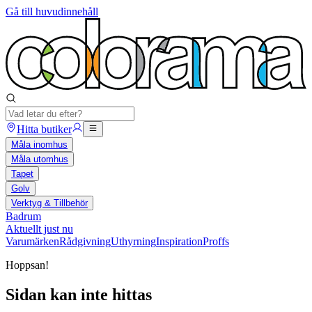
Gå till huvudinnehåll
Hitta butiker
Måla inomhus
Måla utomhus
Tapet
Golv
Verktyg & Tillbehör
Badrum
Aktuellt just nu
Varumärken
Rådgivning
Uthyrning
Inspiration
Proffs
Hoppsan!
Sidan kan inte hittas