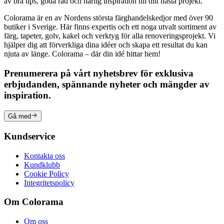
av bra tips, goda råd och härlig inspiration till ditt nästa projekt.
Colorama är en av Nordens största färghandelskedjor med över 90
butiker i Sverige. Här finns expertis och ett noga utvalt sortiment av
färg, tapeter, golv, kakel och verktyg för alla renoveringsprojekt. Vi
hjälper dig att förverkliga dina idéer och skapa ett resultat du kan
njuta av länge. Colorama – där din idé hittar hem!
Prenumerera på vårt nyhetsbrev för exklusiva
erbjudanden, spännande nyheter och mängder av
inspiration.
Gå med
Kundservice
Kontakta oss
Kundklubb
Cookie Policy
Integritetspolicy
Om Colorama
Om oss