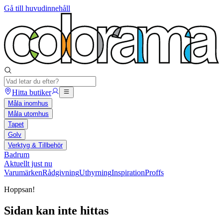
Gå till huvudinnehåll
Hitta butiker
Måla inomhus
Måla utomhus
Tapet
Golv
Verktyg & Tillbehör
Badrum
Aktuellt just nu
Varumärken
Rådgivning
Uthyrning
Inspiration
Proffs
Hoppsan!
Sidan kan inte hittas