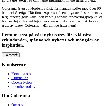
av bra tips, goda råd och härlig inspiration till ditt nästa projekt.
Colorama är en av Nordens största färghandelskedjor med över 90
butiker i Sverige. Här finns expertis och ett noga utvalt sortiment av
färg, tapeter, golv, kakel och verktyg för alla renoveringsprojekt. Vi
hjälper dig att förverkliga dina idéer och skapa ett resultat du kan
njuta av länge. Colorama – där din idé hittar hem!
Prenumerera på vårt nyhetsbrev för exklusiva
erbjudanden, spännande nyheter och mängder av
inspiration.
Gå med
Kundservice
Kontakta oss
Kundklubb
Cookie Policy
Integritetspolicy
Om Colorama
Om oss