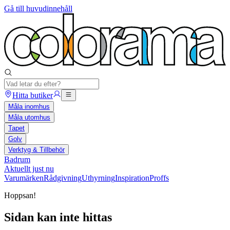
Gå till huvudinnehåll
Hitta butiker
Måla inomhus
Måla utomhus
Tapet
Golv
Verktyg & Tillbehör
Badrum
Aktuellt just nu
Varumärken
Rådgivning
Uthyrning
Inspiration
Proffs
Hoppsan!
Sidan kan inte hittas