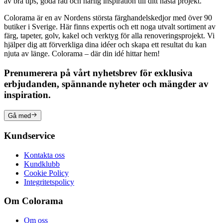
av bra tips, goda råd och härlig inspiration till ditt nästa projekt.
Colorama är en av Nordens största färghandelskedjor med över 90
butiker i Sverige. Här finns expertis och ett noga utvalt sortiment av
färg, tapeter, golv, kakel och verktyg för alla renoveringsprojekt. Vi
hjälper dig att förverkliga dina idéer och skapa ett resultat du kan
njuta av länge. Colorama – där din idé hittar hem!
Prenumerera på vårt nyhetsbrev för exklusiva
erbjudanden, spännande nyheter och mängder av
inspiration.
Gå med
Kundservice
Kontakta oss
Kundklubb
Cookie Policy
Integritetspolicy
Om Colorama
Om oss