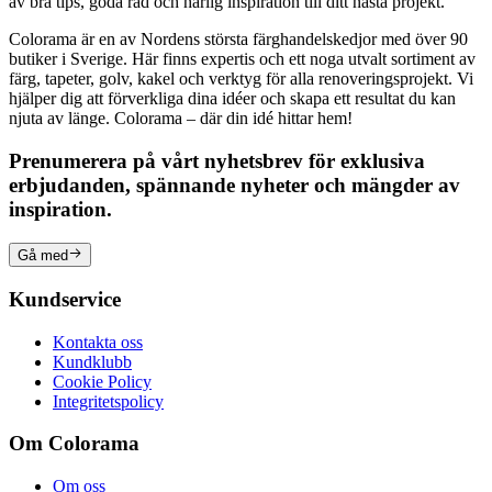
av bra tips, goda råd och härlig inspiration till ditt nästa projekt.
Colorama är en av Nordens största färghandelskedjor med över 90
butiker i Sverige. Här finns expertis och ett noga utvalt sortiment av
färg, tapeter, golv, kakel och verktyg för alla renoveringsprojekt. Vi
hjälper dig att förverkliga dina idéer och skapa ett resultat du kan
njuta av länge. Colorama – där din idé hittar hem!
Prenumerera på vårt nyhetsbrev för exklusiva
erbjudanden, spännande nyheter och mängder av
inspiration.
Gå med
Kundservice
Kontakta oss
Kundklubb
Cookie Policy
Integritetspolicy
Om Colorama
Om oss