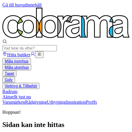
Gå till huvudinnehåll
Hitta butiker
Måla inomhus
Måla utomhus
Tapet
Golv
Verktyg & Tillbehör
Badrum
Aktuellt just nu
Varumärken
Rådgivning
Uthyrning
Inspiration
Proffs
Hoppsan!
Sidan kan inte hittas