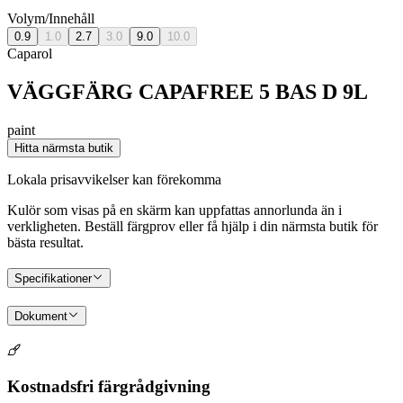
Volym/Innehåll
0.9
1.0
2.7
3.0
9.0
10.0
Caparol
VÄGGFÄRG CAPAFREE 5 BAS D 9L
paint
Hitta närmsta butik
Lokala prisavvikelser kan förekomma
Kulör som visas på en skärm kan uppfattas annorlunda än i
verkligheten. Beställ färgprov eller få hjälp i din närmsta butik för
bästa resultat.
Specifikationer
Dokument
Kostnadsfri färgrådgivning