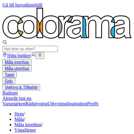
Gå till huvudinnehåll
Hitta butiker
Måla inomhus
Måla utomhus
Tapet
Golv
Verktyg & Tillbehör
Badrum
Aktuellt just nu
Varumärken
Rådgivning
Uthyrning
Inspiration
Proffs
Hem
/
Måla
/
Måla inomhus
/
Väggfärger