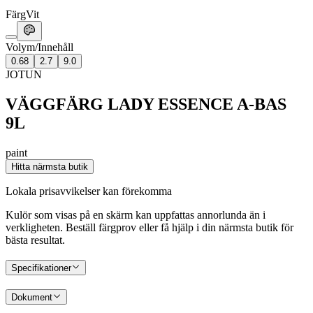
Färg
Vit
Volym/Innehåll
0.68
2.7
9.0
JOTUN
VÄGGFÄRG LADY ESSENCE A-BAS
9L
paint
Hitta närmsta butik
Lokala prisavvikelser kan förekomma
Kulör som visas på en skärm kan uppfattas annorlunda än i
verkligheten. Beställ färgprov eller få hjälp i din närmsta butik för
bästa resultat.
Specifikationer
Dokument