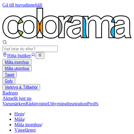
Gå till huvudinnehåll
Hitta butiker
Måla inomhus
Måla utomhus
Tapet
Golv
Verktyg & Tillbehör
Badrum
Aktuellt just nu
Varumärken
Rådgivning
Uthyrning
Inspiration
Proffs
Hem
/
Måla
/
Måla inomhus
/
Väggfärger