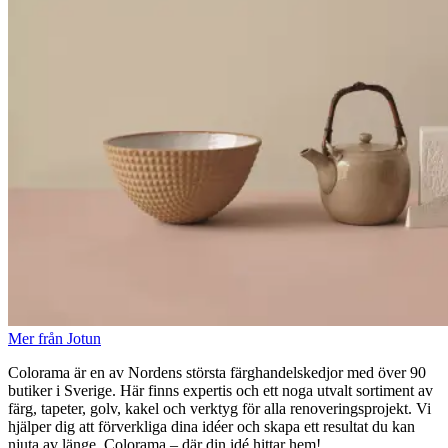
Mer från Jotun
Colorama är en av Nordens största färghandelskedjor med över 90
butiker i Sverige. Här finns expertis och ett noga utvalt sortiment av
färg, tapeter, golv, kakel och verktyg för alla renoveringsprojekt. Vi
hjälper dig att förverkliga dina idéer och skapa ett resultat du kan
njuta av länge. Colorama – där din idé hittar hem!