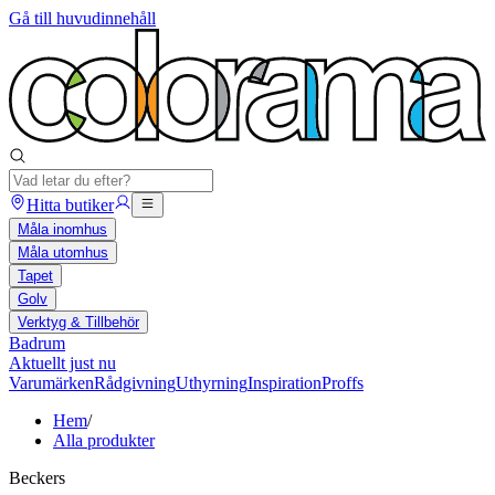
Gå till huvudinnehåll
Hitta butiker
Måla inomhus
Måla utomhus
Tapet
Golv
Verktyg & Tillbehör
Badrum
Aktuellt just nu
Varumärken
Rådgivning
Uthyrning
Inspiration
Proffs
Hem
/
Alla produkter
Beckers