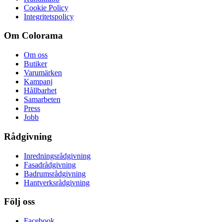
Cookie Policy
Integritetspolicy
Om Colorama
Om oss
Butiker
Varumärken
Kampanj
Hållbarhet
Samarbeten
Press
Jobb
Rådgivning
Inredningsrådgivning
Fasadrådgivning
Badrumsrådgivning
Hantverksrådgivning
Följ oss
Facebook