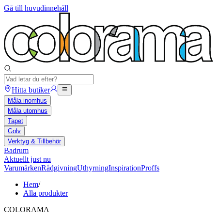
Gå till huvudinnehåll
Hitta butiker
Måla inomhus
Måla utomhus
Tapet
Golv
Verktyg & Tillbehör
Badrum
Aktuellt just nu
Varumärken
Rådgivning
Uthyrning
Inspiration
Proffs
Hem
/
Alla produkter
COLORAMA