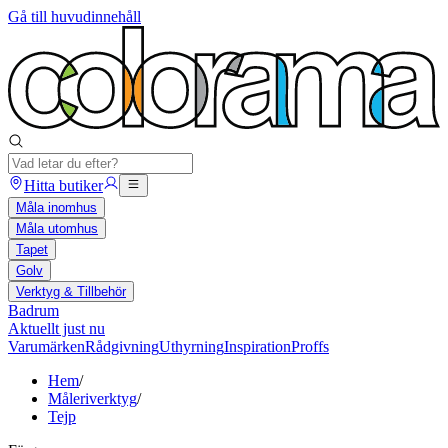
Gå till huvudinnehåll
Hitta butiker
Måla inomhus
Måla utomhus
Tapet
Golv
Verktyg & Tillbehör
Badrum
Aktuellt just nu
Varumärken
Rådgivning
Uthyrning
Inspiration
Proffs
Hem
/
Måleriverktyg
/
Tejp