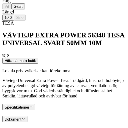
Färg
Vit
Svart
Längd
10.0
25.0
TESA
VÄVTEJP EXTRA POWER 56348 TESA
UNIVERSAL SVART 50MM 10M
tejp
Hitta närmsta butik
Lokala prisavvikelser kan förekomma
Vävtejp Universal Extra Power Tesa. Trädgård, hus- och hobbytejp
av polyetenbelagd vävtejp för tätning av skarvar, ventilationsrör,
byggskivor m m. God väderbeständighet och diffusionstäthet.
Smidig, lättavrullad och avrivbar för hand.
Specifikationer
Dokument