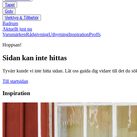
Tapet
Golv
Verktyg & Tillbehör
Badrum
Aktuellt just nu
Varumärken
Rådgivning
Uthyrning
Inspiration
Proffs
Hoppsan!
Sidan kan inte hittas
Tyvärr kunde vi inte hitta sidan. Låt oss guida dig vidare till det du sö
Till startsidan
Inspiration