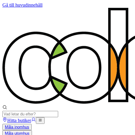
Gå till huvudinnehåll
Hitta butiker
Måla inomhus
Måla utomhus