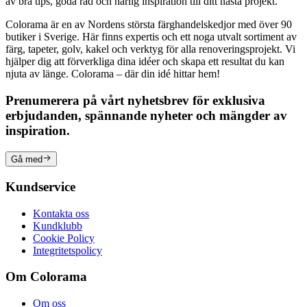
av bra tips, goda råd och härlig inspiration till ditt nästa projekt.
Colorama är en av Nordens största färghandelskedjor med över 90
butiker i Sverige. Här finns expertis och ett noga utvalt sortiment av
färg, tapeter, golv, kakel och verktyg för alla renoveringsprojekt. Vi
hjälper dig att förverkliga dina idéer och skapa ett resultat du kan
njuta av länge. Colorama – där din idé hittar hem!
Prenumerera på vårt nyhetsbrev för exklusiva
erbjudanden, spännande nyheter och mängder av
inspiration.
Gå med
Kundservice
Kontakta oss
Kundklubb
Cookie Policy
Integritetspolicy
Om Colorama
Om oss