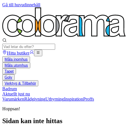
Gå till huvudinnehåll
Hitta butiker
Måla inomhus
Måla utomhus
Tapet
Golv
Verktyg & Tillbehör
Badrum
Aktuellt just nu
Varumärken
Rådgivning
Uthyrning
Inspiration
Proffs
Hoppsan!
Sidan kan inte hittas