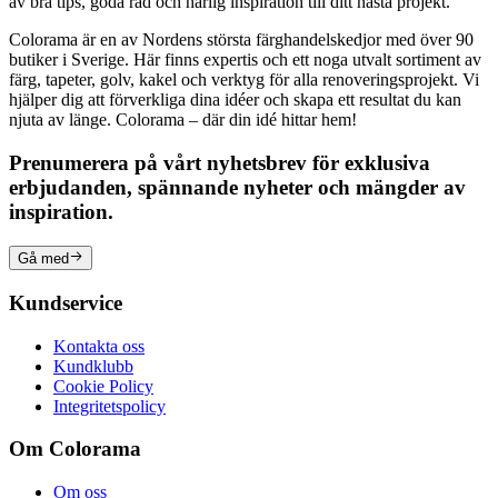
av bra tips, goda råd och härlig inspiration till ditt nästa projekt.
Colorama är en av Nordens största färghandelskedjor med över 90
butiker i Sverige. Här finns expertis och ett noga utvalt sortiment av
färg, tapeter, golv, kakel och verktyg för alla renoveringsprojekt. Vi
hjälper dig att förverkliga dina idéer och skapa ett resultat du kan
njuta av länge. Colorama – där din idé hittar hem!
Prenumerera på vårt nyhetsbrev för exklusiva
erbjudanden, spännande nyheter och mängder av
inspiration.
Gå med
Kundservice
Kontakta oss
Kundklubb
Cookie Policy
Integritetspolicy
Om Colorama
Om oss