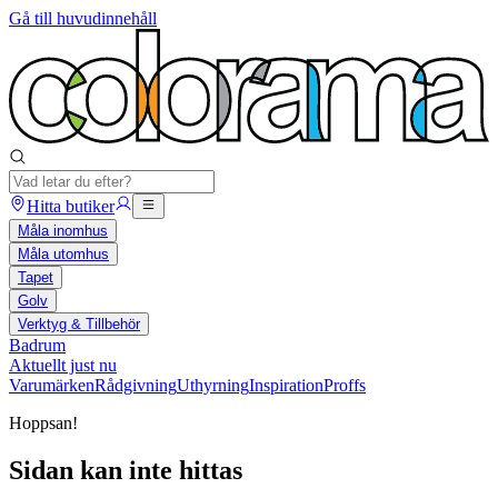
Gå till huvudinnehåll
Hitta butiker
Måla inomhus
Måla utomhus
Tapet
Golv
Verktyg & Tillbehör
Badrum
Aktuellt just nu
Varumärken
Rådgivning
Uthyrning
Inspiration
Proffs
Hoppsan!
Sidan kan inte hittas