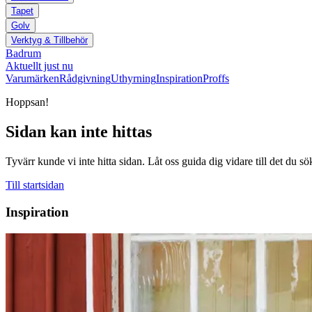
Tapet
Golv
Verktyg & Tillbehör
Badrum
Aktuellt just nu
Varumärken
Rådgivning
Uthyrning
Inspiration
Proffs
Hoppsan!
Sidan kan inte hittas
Tyvärr kunde vi inte hitta sidan. Låt oss guida dig vidare till det du sö
Till startsidan
Inspiration