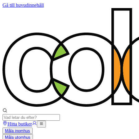
Gå till huvudinnehåll
Hitta butiker
Måla inomhus
Måla utomhus