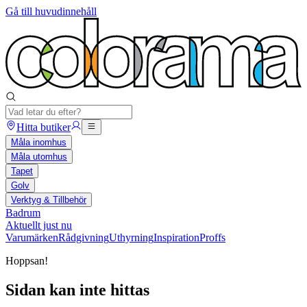
Gå till huvudinnehåll
Hitta butiker
Måla inomhus
Måla utomhus
Tapet
Golv
Verktyg & Tillbehör
Badrum
Aktuellt just nu
Varumärken
Rådgivning
Uthyrning
Inspiration
Proffs
Hoppsan!
Sidan kan inte hittas