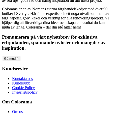
av bra tips, goda råd och härlig inspiration till ditt nästa projekt.
Colorama är en av Nordens största färghandelskedjor med över 90
butiker i Sverige. Här finns expertis och ett noga utvalt sortiment av
färg, tapeter, golv, kakel och verktyg för alla renoveringsprojekt. Vi
hjälper dig att förverkliga dina idéer och skapa ett resultat du kan
njuta av länge. Colorama – där din idé hittar hem!
Prenumerera på vårt nyhetsbrev för exklusiva
erbjudanden, spännande nyheter och mängder av
inspiration.
Gå med
Kundservice
Kontakta oss
Kundklubb
Cookie Policy
Integritetspolicy
Om Colorama
Om oss