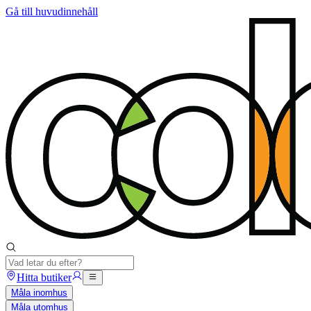
Gå till huvudinnehåll
Hitta butiker
Måla inomhus
Måla utomhus