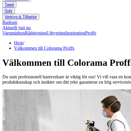
Tapet
Golv
Verktyg & Tillbehör
Badrum
Aktuellt just nu
Varumärken
Rådgivning
Uthyrning
Inspiration
Proffs
Hem
/
Välkommen till Colorama Proffs
Välkommen till Colorama Proff
Du som professionell hantverkare är viktig för oss! Vi vill vara en kom
produktkunskap och insikter om ditt yrke garanterar en hög serviceniv