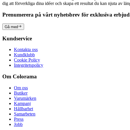
dig att förverkliga dina idéer och skapa ett resultat du kan njuta av lä
Prenumerera på vårt nyhetsbrev för exklusiva erbju
Gå med
Kundservice
Kontakta oss
Kundklubb
Cookie Policy
Integritetspolicy
Om Colorama
Om oss
Butiker
Varumärken
Kampanj
Hållbarhet
Samarbeten
Press
Jobb