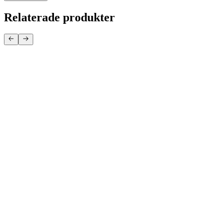
Relaterade produkter
FIXOR
RENGÖRINGSDUK HEAVY DUTY FIXOR
FIXOR
RENGÖRINGSDUK FIXOR ALLROUND
JAPE
Tvätt direkt duk
NITOR
GOLVPOLISH NITOR
BIOKLEEN