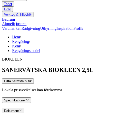
Tapet
Golv
Verktyg & Tillbehör
Badrum
Aktuellt just nu
Varumärken
Rådgivning
Uthyrning
Inspiration
Proffs
Hem
/
Rengöring
/
Kem
/
Rengöringsmedel
BIOKLEEN
SANERVÄTSKA BIOKLEEN 2,5L
Hitta närmsta butik
Lokala prisavvikelser kan förekomma
Specifikationer
Dokument