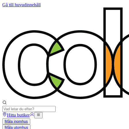
Gå till huvudinnehåll
Hitta butiker
Måla inomhus
Måla utomhus