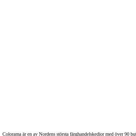
MÅLARTVÄTT KOMBIDUK BIOKLEEN UTE
BIOKLEEN
MÅLARTVÄTT KOMBIDUK BIOKLEEN INNE
IMPRENEX
IMPREGNERING EXPRESS 250 ML
IMPRENEX
IMPREGNERING OUTDOOR 1L
IMPRENEX
IMPREGNERING WASH IN
IMPRENEX
IMPREGNERING OUTDOOR SPRAY
Colorama är en av Nordens största färghandelskedjor med över 90 butike